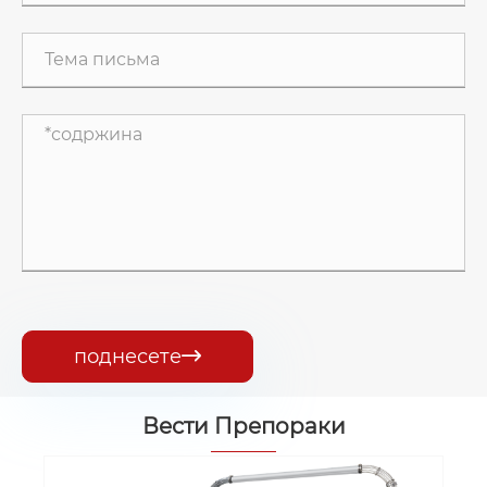
поднесете

Вести Препораки