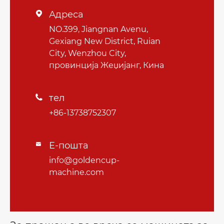
Адреса

NO.399, Jiangnan Avenu,
Gexiang New District, Ruian
City, Wenzhou City,
провинција Жеџијанг, Кина
тел

+86-13738752307
Е-пошта

info@goldencup-
machine.com