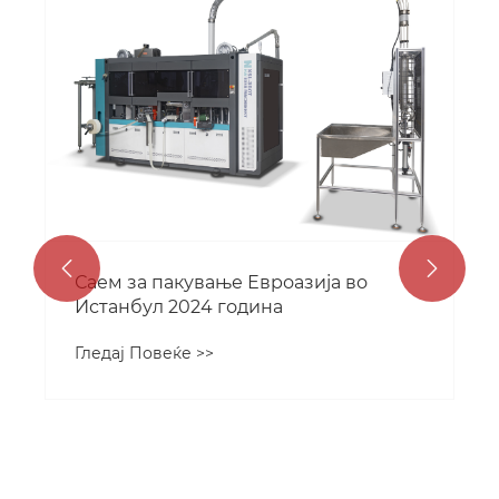


Саем за пакување Евроазија во
Истанбул 2024 година
Гледај Повеќе >>