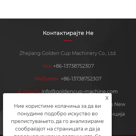
Контактирајте Не
Zhejiang Golden Cup Machinery Co., Ltd.
тел:
+86-13738752307
Мобилен:
+86-13738752307
Е-пошта:
info@goldencup-machine.com
X
Адреса:
NO.399, Jiangnan Avenu, Gexiang New
Ние користиме колачиња за да ви
понудиме подобро искуство во
District, Ruian City, Wenzhou City, провинција
прелистувањето, да го анализираме
Жеџијанг, Кина
сообраќајот на страницата и да ја