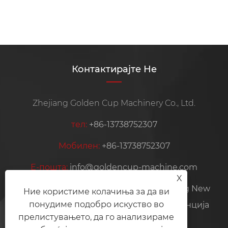
Контактирајте Не
Zhejiang Golden Cup Machinery Co., Ltd.
тел:
+86-13738752307
Мобилен:
+86-13738752307
Е-пошта:
info@goldencup-machine.com
X
Адреса:
NO.399, Jiangnan Avenu, Gexiang New
Ние користиме колачиња за да ви
понудиме подобро искуство во
District, Ruian City, Wenzhou City, провинција
прелистувањето, да го анализираме
Жеџијанг, Кина