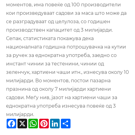
моментов, има повеќе од 100 производители
кои произведуваат садови за маса што може да
се разградуваат од целулоза, со годишен
производствен капацитет од 3 милијарди.
Сепак, статистиката покажува дека
националната годишна потрошувачка на кутии
за ручек за еднократна употреба, заедно со
инстант чинии за тестенини, чинии од
зеленчук, хартиени чаши итн., изнесува околу 10
милијарди. Во моментов, постои пазарна
празнина од околу 7 милијарди хартиени
садови. Меѓу нив, јазот на хартиени чаши за
еднократна употреба изнесува повеќе од 3
милијарди.
Facebook
X
WhatsApp
Pinterest
LinkedIn
Share