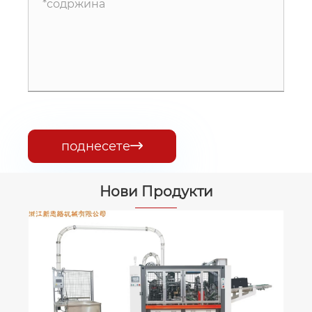
поднесете

Нови Продукти
Автоматска машина за правење
садови за салата за еднократна
употреба
Гледај Повеќе >>