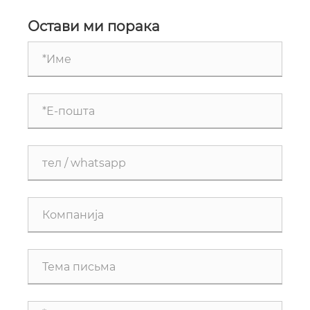
поголем производствен капацитет
ја подобрува производната ефикасност?
Остави ми порака