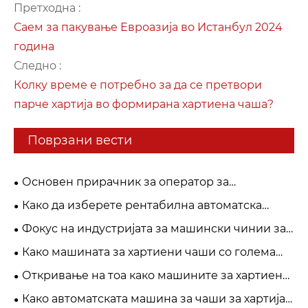
Претходна :
Саем за пакување Евроазија во Истанбул 2024
година
Следно :
Колку време е потребно за да се претвори
парче хартија во формирана хартиена чаша?
Поврзани вести
Основен прирачник за оператор за
автоматски машини за чаши за хартија
Како да изберете рентабилна автоматска
машина за чаши за хартија за мали и средни
Фокус на индустријата за машински чинии за
фабрики за хартиени чаши во 2026 година?
хартија: автоматизација, одржување и решенија
Како машината за хартиени чаши со голема
за извори
брзина ја подобрува ефикасноста на
Откривање на тоа како машините за хартиени
производството?
чаши со голема брзина постигнуваат двојно
Како автоматската машина за чаши за хартија