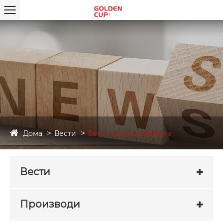
Дома
Вести
Вести од индустријата
Вести
Производи