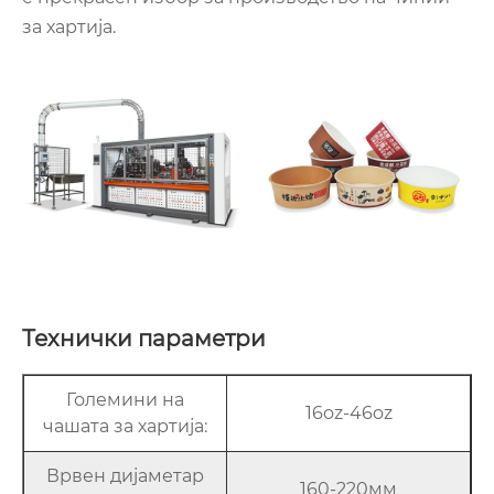
за хартија.
Технички параметри
Големини на
16oz-46oz
чашата за хартија:
Врвен дијаметар
160-220мм