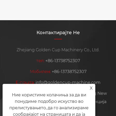
Контактирајте Не
Zhejiang Golden Cup Machinery Co., Ltd.
тел:
+86-13738752307
Мобилен:
+86-13738752307
Е-пошта:
info@goldencup-machine.com
X
Адреса:
NO.399, Jiangnan Avenu, Gexiang New
Ние користиме колачиња за да ви
понудиме подобро искуство во
District, Ruian City, Wenzhou City, провинција
прелистувањето, да го анализираме
Жеџијанг, Кина
сообраќајот на страницата и да ја