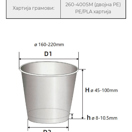
260-400SM (двојна PE)
Хартија грамови:
PE/PLA хартија