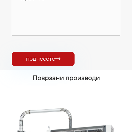
поднесете

Поврзани производи