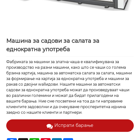
Машина за садови за салата за
еднократна употреба
Фабриката за машини за златна чаша е квалификувана за
производство на разни машини, како што се чаши со голема
брзина хартија, машина за автоматска салата за салата, машини
за формирање на хартија за еднократна употреба и машини за
ракав со двојни wallидови. Нашите машини за автоматски
садови за еднократна употреба можат да произведуваат чаши
во различни големини и можат да бидат прилагодени на
вашите барања. Ние сме посветени на тоа да ги направиме
клиентите задоволни и да очекуваме просперитетна иднина
заедно со нашите клиенти и партнери.
Испрати барање