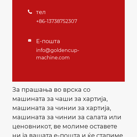
тел

+86-13738752307
Е-пошта

info@goldencup-
machine.com
За прашања во врска со
машината за чаши за хартија,
машината за чинии за хартија,
машината за чинии за салата или
ценовникот, ве молиме оставете
ни ја вашата е-пошта и ќе стапиме