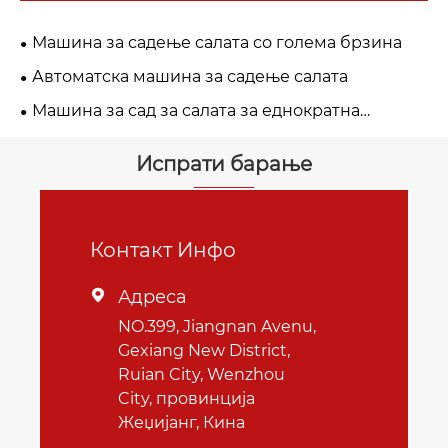
Машина за садење салата со голема брзина
Автоматска машина за садење салата
Машина за сад за салата за еднократна
употреба
Испрати барање
Контакт Инфо
Адреса

NO.399, Jiangnan Avenu,
Gexiang New District,
Ruian City, Wenzhou
City, провинција
Жеџијанг, Кина