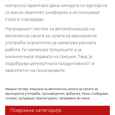
контрола гарантира дека чинијата со хартија се
со висок квалитет, униформа и исполнуваат
строги стандарди.
Напредниот систем за автоматизација на
автоматска салата за салата за еднократна
употреба значително ја намалува рачната
работа. Ги намалува трошоците и ја
минимизира појавата на грешки. Така, ја
подобрува целокупната продуктивност и
квалитетот на производите.
Жешки тагови: Машина за автоматска салата за салата за
еднократна употреба, производител, фабрика, Кина, снабдувач,
големо, купување, прилагодено, направено во Кина
Поврзана категорија