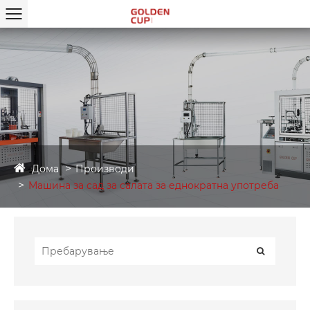
Дома
Производи
Машина за сад за салата за еднократна употреба