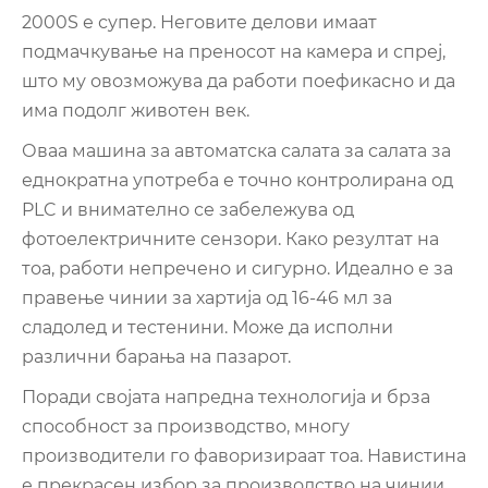
2000S е супер. Неговите делови имаат
подмачкување на преносот на камера и спреј,
што му овозможува да работи поефикасно и да
има подолг животен век.
Оваа машина за автоматска салата за салата за
еднократна употреба е точно контролирана од
PLC и внимателно се забележува од
фотоелектричните сензори. Како резултат на
тоа, работи непречено и сигурно. Идеално е за
правење чинии за хартија од 16-46 мл за
сладолед и тестенини. Може да исполни
различни барања на пазарот.
Поради својата напредна технологија и брза
способност за производство, многу
производители го фаворизираат тоа. Навистина
е прекрасен избор за производство на чинии