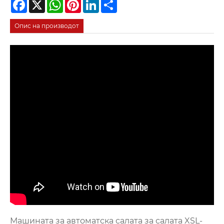
Facebook
X
WhatsApp
Pinterest
LinkedIn
Share
Опис на производот
Машината за автоматска салата за салата XSL-