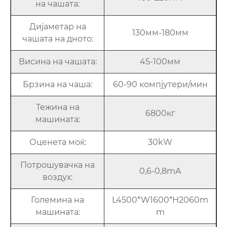
на чашата:
Дијаметар на
130мм-180мм
чашата на дното:
Висина на чашата:
45-100мм
Брзина на чаша:
60-90 компјутери/мин
Тежина на
6800кг
машината:
Оценета моќ:
30kW
Потрошувачка на
0,6-0,8mA
воздух:
Големина на
L4500*W1600*H2060m
машината:
m